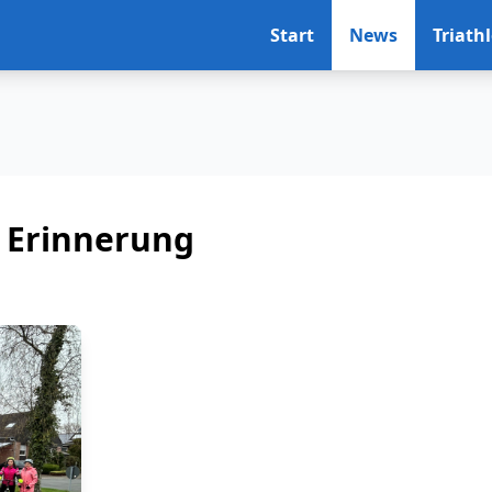
Start
News
Triath
n Erinnerung