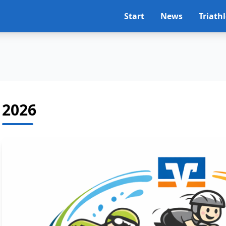
Start
News
Triath
2026