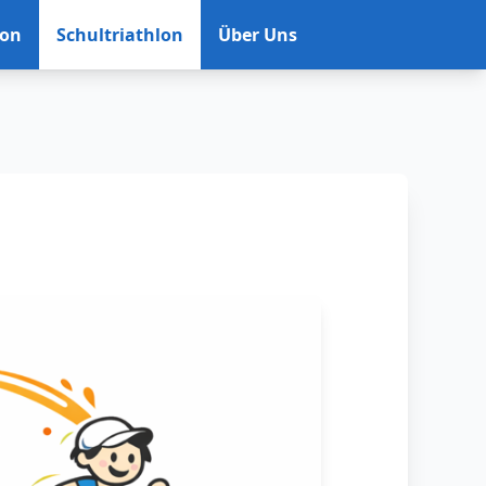
lon
Schultriathlon
Über Uns